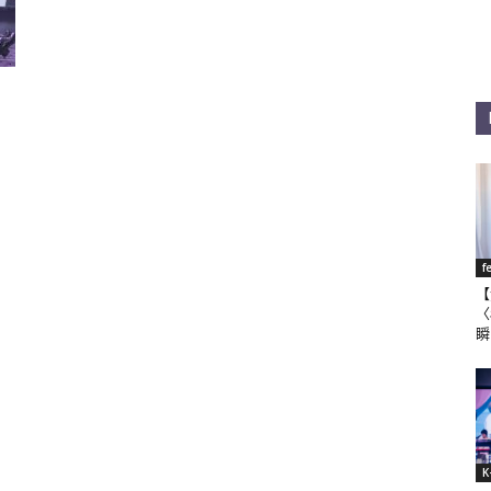
f
【
〈
瞬
K