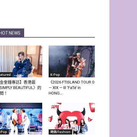
HOT NEWS
eatured
K-Pop
金奎鐘專訪】香港最
《2026 FTISLAND TOUR 0
SIMPLY BEAUTIFUL〉的
— XIX — III ‘FaTe’ in
間！
HONG...
-Pop
時尚/Fashion