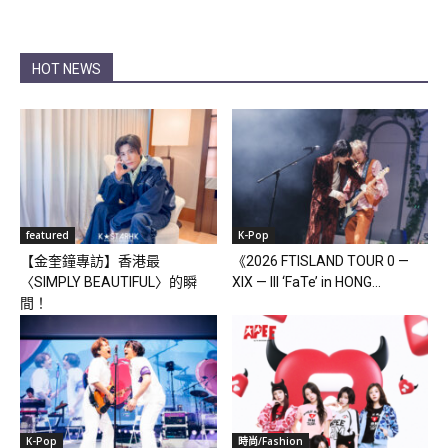
HOT NEWS
featured
K-Pop
【金奎鐘專訪】香港最
《2026 FTISLAND TOUR 0 —
〈SIMPLY BEAUTIFUL〉的瞬
XIX — III ‘FaTe’ in HONG...
間！
K-Pop
時尚/Fashion