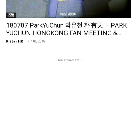
香港
180707 ParkYuChun 박유천 朴有天 – PARK
YUCHUN HONGKONG FAN MEETING &...
K-Star HK
-
7 7 月, 2018
- Advertisement -