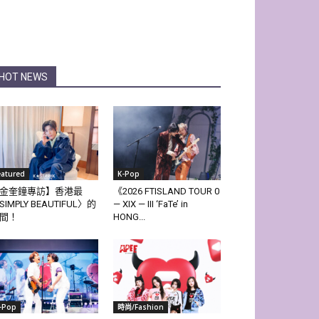
HOT NEWS
eatured
K-Pop
金奎鐘專訪】香港最
《2026 FTISLAND TOUR 0
SIMPLY BEAUTIFUL〉的
— XIX — III ‘FaTe’ in
間！
HONG...
-Pop
時尚/Fashion