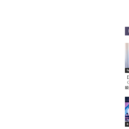
f
【
〈
瞬
K