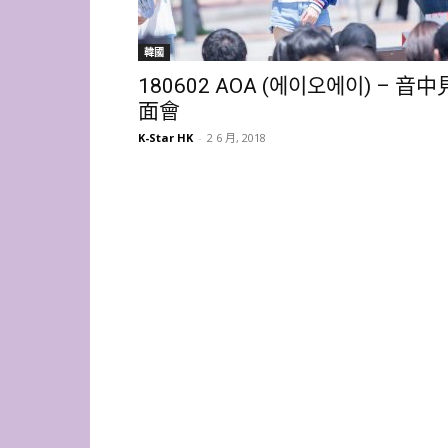
韓國
180602 AOA (에이오에이) – 音中
面會
K-Star HK
-
2 6 月, 2018