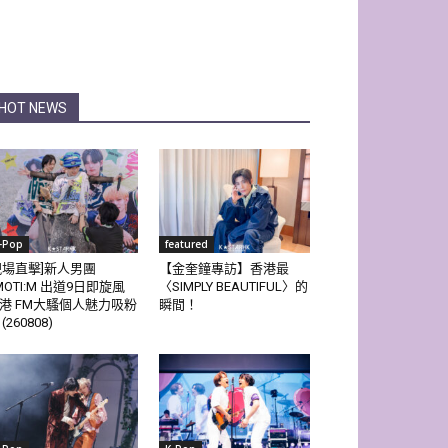
HOT NEWS
-Pop
featured
現場直擊]新人男團
【金奎鐘專訪】香港最
MOTI:M 出道9日即旋風
〈SIMPLY BEAUTIFUL〉的
港 FM大騷個人魅力吸粉
瞬間！
(260808)