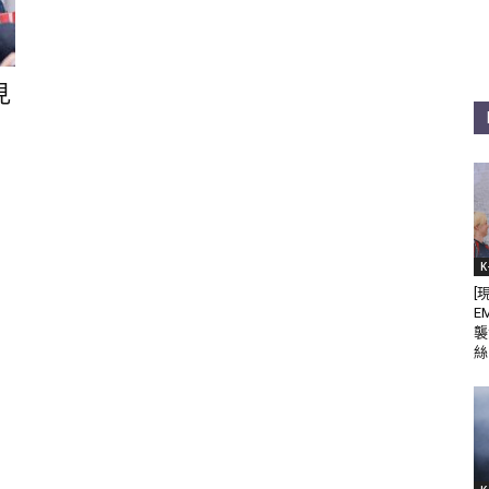
見
K
[
E
襲
絲 