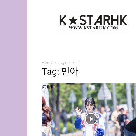
K-
Star
HK
Home
Tags
민아
Tag: 민아