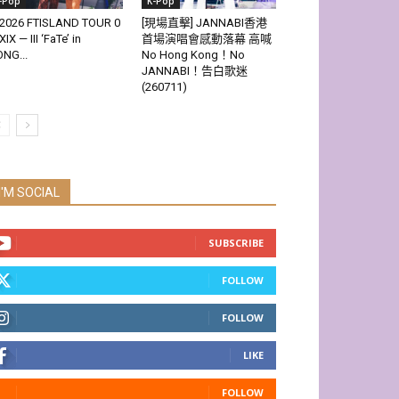
-Pop
K-Pop
2026 FTISLAND TOUR 0
[現場直擊] JANNABI香港
XIX — III ‘FaTe’ in
首場演唱會感動落幕 高喊
NG...
No Hong Kong！No
JANNABI！告白歌迷
(260711)
I'M SOCIAL
SUBSCRIBE
FOLLOW
FOLLOW
LIKE
FOLLOW