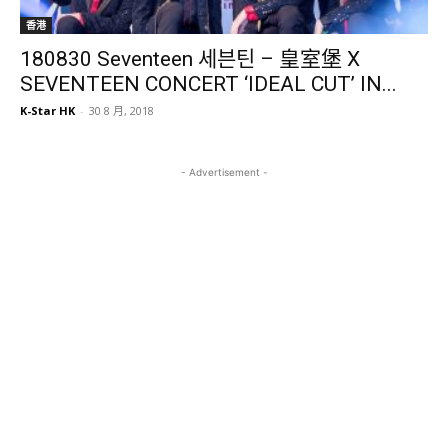
香港
180830 Seventeen 세븐틴 – 皇室堡 X
SEVENTEEN CONCERT ‘IDEAL CUT’ IN...
K-Star HK
-
30 8 月, 2018
- Advertisement -