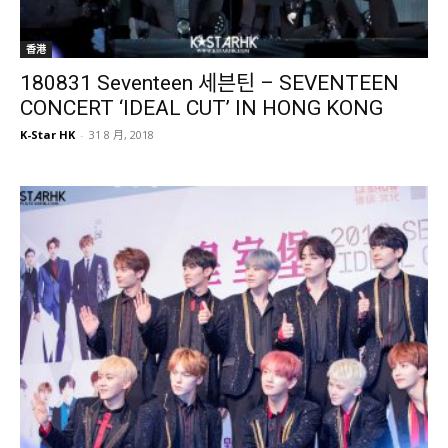
香港
180831 Seventeen 세븐틴 – SEVENTEEN
CONCERT ‘IDEAL CUT’ IN HONG KONG
K-Star HK
-
31 8 月, 2018