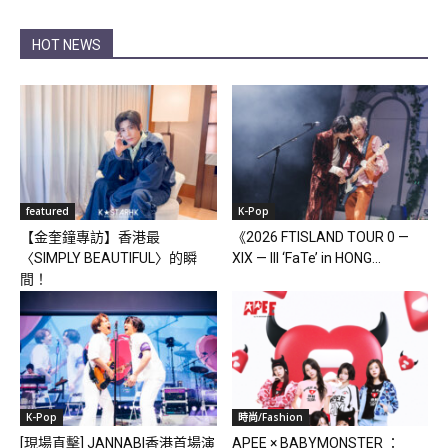
HOT NEWS
featured
K-Pop
【金奎鐘專訪】香港最
《2026 FTISLAND TOUR 0 —
〈SIMPLY BEAUTIFUL〉的瞬
XIX — III ‘FaTe’ in HONG...
間！
K-Pop
時尚/Fashion
[現場直擊] JANNABI香港首場演
APEE × BABYMONSTER ：