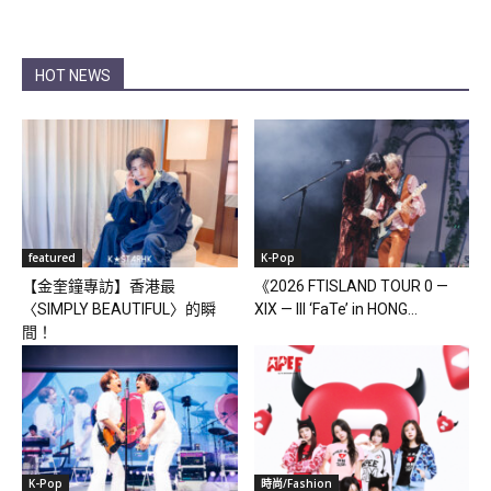
HOT NEWS
featured
K-Pop
【金奎鐘專訪】香港最
《2026 FTISLAND TOUR 0 —
〈SIMPLY BEAUTIFUL〉的瞬
XIX — III ‘FaTe’ in HONG...
間！
K-Pop
時尚/Fashion