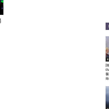
場
K
[
E
襲
絲 