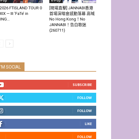
-Pop
K-Pop
2026 FTISLAND TOUR 0
[現場直擊] JANNABI香港
XIX — III ‘FaTe’ in
首場演唱會感動落幕 高喊
NG...
No Hong Kong！No
JANNABI！告白歌迷
(260711)
I'M SOCIAL
SUBSCRIBE
FOLLOW
FOLLOW
LIKE
FOLLOW