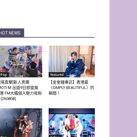
HOT NEWS
-Pop
featured
現場直擊]新人男團
【金奎鐘專訪】香港最
MOTI:M 出道9日即旋風
〈SIMPLY BEAUTIFUL〉的
港 FM大騷個人魅力吸粉
瞬間！
(260808)