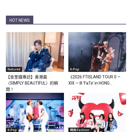
HOT NEWS
featured
K-Pop
【金奎鐘專訪】香港最
《2026 FTISLAND TOUR 0 —
〈SIMPLY BEAUTIFUL〉的瞬
XIX — III ‘FaTe’ in HONG...
間！
K-Pop
時尚/Fashion