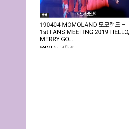
香港
190404 MOMOLAND 모모랜드 –
1st FANS MEETING 2019 HELLO
MERRY GO...
K-Star HK
-
5 4 月, 2019