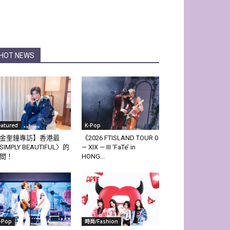
HOT NEWS
eatured
K-Pop
金奎鐘專訪】香港最
《2026 FTISLAND TOUR 0
SIMPLY BEAUTIFUL〉的
— XIX — III ‘FaTe’ in
間！
HONG...
-Pop
時尚/Fashion