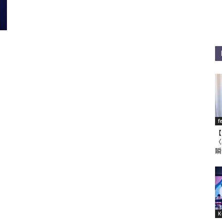
,
f
【
〈
瞬
K