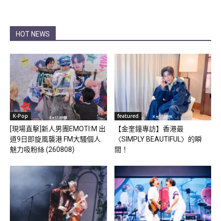
HOT NEWS
K-Pop
featured
[現場直擊]新人男團EMOTI:M 出
【金奎鐘專訪】香港最
道9日即旋風襲港 FM大騷個人
〈SIMPLY BEAUTIFUL〉的瞬
魅力吸粉絲 (260808)
間！