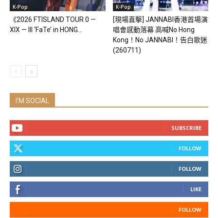
K-Pop
K-Pop
《2026 FTISLAND TOUR 0 —
[現場直擊] JANNABI香港首場演
XIX — III ‘FaTe’ in HONG...
唱會感動落幕 高喊No Hong
Kong！No JANNABI！告白歌迷
(260711)
I'M SOCIAL
SUBSCRIBE
FOLLOW
FOLLOW
LIKE
FOLLOW