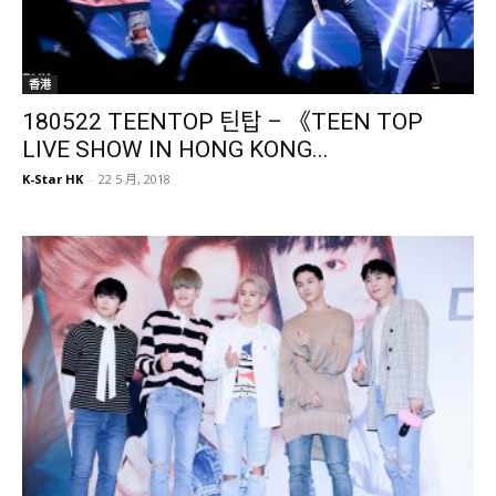
香港
180522 TEENTOP 틴탑 – 《TEEN TOP
LIVE SHOW IN HONG KONG...
K-Star HK
-
22 5 月, 2018