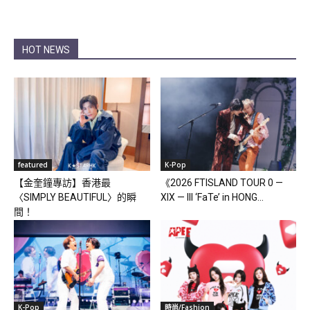
HOT NEWS
featured
K-Pop
【金奎鐘專訪】香港最
《2026 FTISLAND TOUR 0 —
〈SIMPLY BEAUTIFUL〉的瞬
XIX — III ‘FaTe’ in HONG...
間！
K-Pop
時尚/Fashion