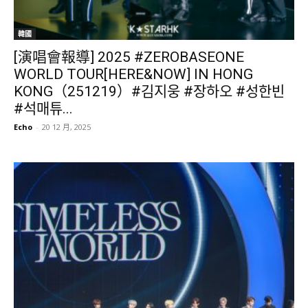
韓國
[演唱會報導] 2025 #ZEROBASEONE
WORLD TOUR[HERE&NOW] IN HONG
KONG（251219）#김지웅 #장하오 #성한빈
#석매튜...
Echo
-
20 12 月, 2025