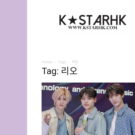
K-
Star
HK
Home
Tags
리오
Tag: 리오