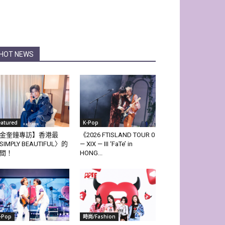
HOT NEWS
eatured
K-Pop
金奎鐘專訪】香港最
《2026 FTISLAND TOUR 0
SIMPLY BEAUTIFUL〉的
— XIX — III ‘FaTe’ in
間！
HONG...
-Pop
時尚/Fashion