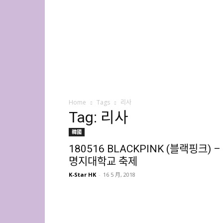
K-
Star
HK
Home
Tags
리사
Tag: 리사
韓國
180516 BLACKPINK (블랙핑크) –
명지대학교 축제
K-Star HK
-
16 5 月, 2018