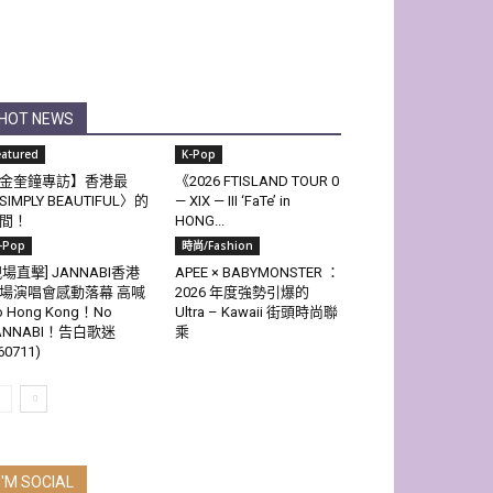
HOT NEWS
eatured
K-Pop
金奎鐘專訪】香港最
《2026 FTISLAND TOUR 0
SIMPLY BEAUTIFUL〉的
— XIX — III ‘FaTe’ in
間！
HONG...
-Pop
時尚/Fashion
現場直擊] JANNABI香港
APEE × BABYMONSTER ：
場演唱會感動落幕 高喊
2026 年度強勢引爆的
o Hong Kong！No
Ultra – Kawaii 街頭時尚聯
ANNABI！告白歌迷
乘
60711)
I'M SOCIAL