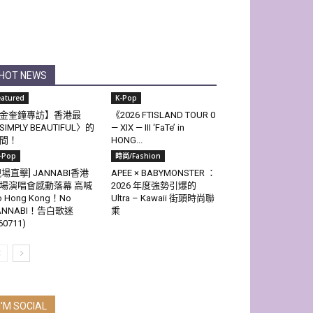
HOT NEWS
eatured
K-Pop
金奎鐘專訪】香港最
《2026 FTISLAND TOUR 0
SIMPLY BEAUTIFUL〉的
— XIX — III ‘FaTe’ in
間！
HONG...
-Pop
時尚/Fashion
現場直擊] JANNABI香港
APEE × BABYMONSTER ：
場演唱會感動落幕 高喊
2026 年度強勢引爆的
o Hong Kong！No
Ultra – Kawaii 街頭時尚聯
ANNABI！告白歌迷
乘
60711)
I'M SOCIAL