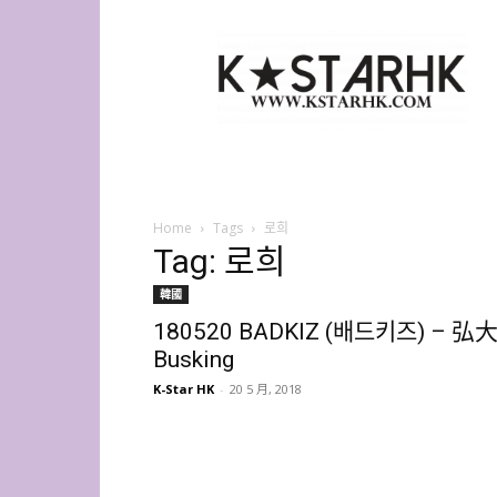
K-
Star
HK
Home
Tags
로희
Tag: 로희
韓國
180520 BADKIZ (배드키즈) – 弘
Busking
K-Star HK
-
20 5 月, 2018