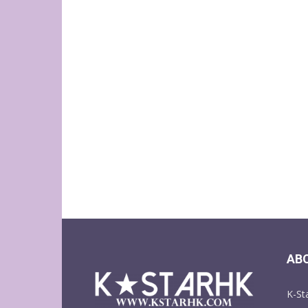
AB
K-