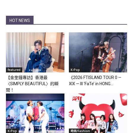
HOT NEWS
featured
K-Pop
【金奎鐘專訪】香港最
《2026 FTISLAND TOUR 0 —
〈SIMPLY BEAUTIFUL〉的瞬
XIX — III ‘FaTe’ in HONG...
間！
K-Pop
時尚/Fashion