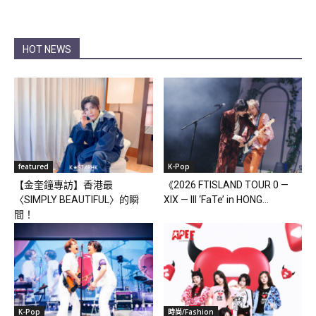
HOT NEWS
featured
K-Pop
【金奎鐘專訪】香港最
《2026 FTISLAND TOUR 0 —
〈SIMPLY BEAUTIFUL〉的瞬
XIX — III ‘FaTe’ in HONG...
間！
K-Pop
時尚/Fashion