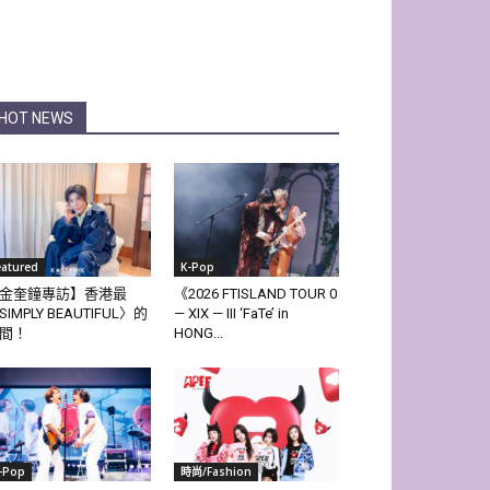
HOT NEWS
eatured
K-Pop
金奎鐘專訪】香港最
《2026 FTISLAND TOUR 0
SIMPLY BEAUTIFUL〉的
— XIX — III ‘FaTe’ in
間！
HONG...
-Pop
時尚/Fashion