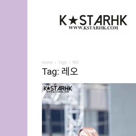
K-
Star
HK
Home
Tags
레오
Tag: 레오