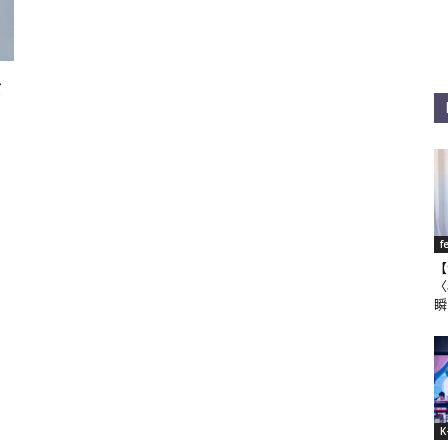
公
f
【
〈
瞬
K