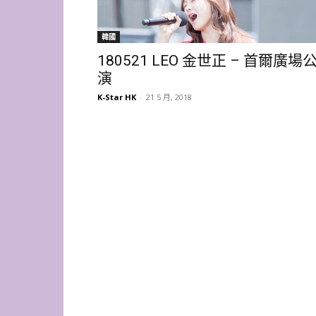
韓國
180521 LEO 金世正 – 首爾廣場
演
K-Star HK
-
21 5 月, 2018