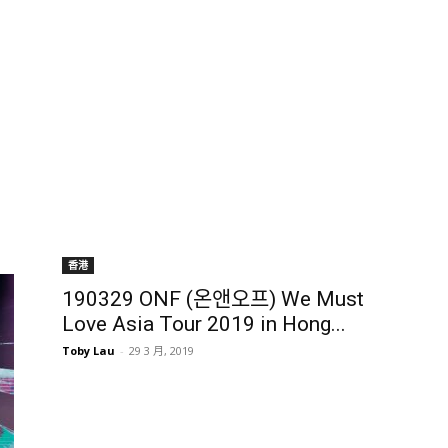
香港
190329 ONF (온앤오프) We Must
Love Asia Tour 2019 in Hong...
Toby Lau
-
29 3 月, 2019