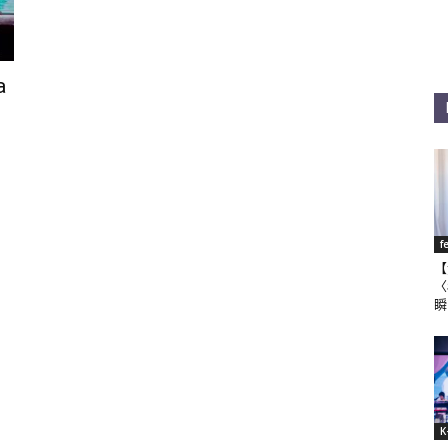
a
f
【
〈
瞬
K