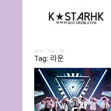
K-
Star
HK
Home
Tags
라운
Tag: 라운