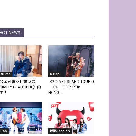
HOT NEWS
eatured
K-Pop
金奎鐘專訪】香港最
《2026 FTISLAND TOUR 0
SIMPLY BEAUTIFUL〉的
— XIX — III ‘FaTe’ in
間！
HONG...
-Pop
時尚/Fashion