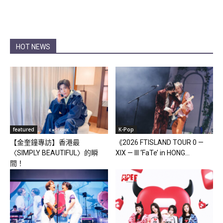
HOT NEWS
featured
K-Pop
【金奎鐘專訪】香港最
《2026 FTISLAND TOUR 0 —
〈SIMPLY BEAUTIFUL〉的瞬
XIX — III ‘FaTe’ in HONG...
間！