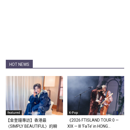
HOT NEWS
featured
K-Pop
【金奎鐘專訪】香港最
《2026 FTISLAND TOUR 0 —
〈SIMPLY BEAUTIFUL〉的瞬
XIX — III ‘FaTe’ in HONG...