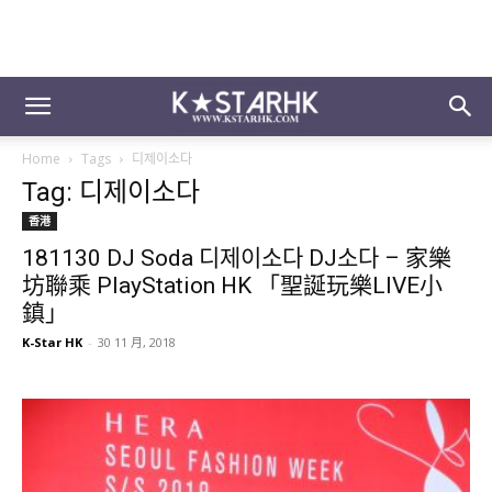
Home
Tags
디제이소다
Tag: 디제이소다
香港
181130 DJ Soda 디제이소다 DJ소다 – 家樂
坊聯乘 PlayStation HK 「聖誕玩樂LIVE小
鎮」
K-Star HK
-
30 11 月, 2018