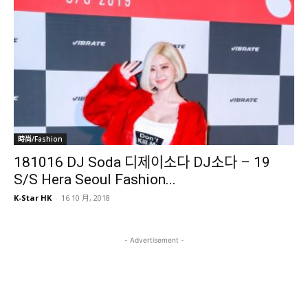
時尚/Fashion
181016 DJ Soda 디제이소다 DJ소다 – 19
S/S Hera Seoul Fashion...
K-Star HK
-
16 10 月, 2018
- Advertisement -