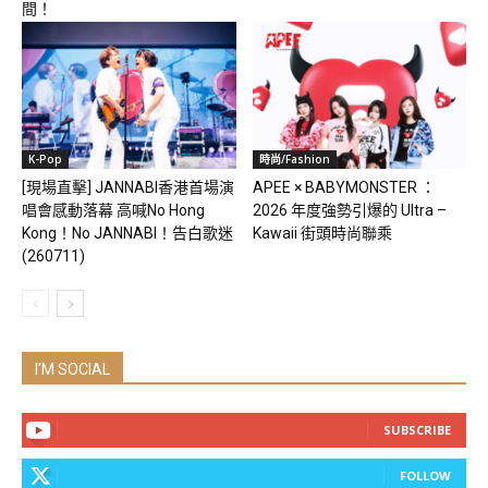
間！
K-Pop
時尚/Fashion
[現場直擊] JANNABI香港首場演
APEE × BABYMONSTER ：
唱會感動落幕 高喊No Hong
2026 年度強勢引爆的 Ultra –
Kong！No JANNABI！告白歌迷
Kawaii 街頭時尚聯乘
(260711)
I'M SOCIAL
SUBSCRIBE
FOLLOW