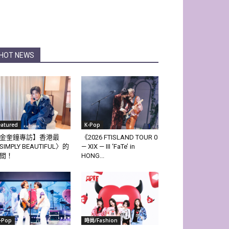
HOT NEWS
eatured
K-Pop
金奎鐘專訪】香港最
《2026 FTISLAND TOUR 0
SIMPLY BEAUTIFUL〉的
— XIX — III ‘FaTe’ in
間！
HONG...
-Pop
時尚/Fashion