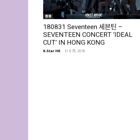
香港
180831 Seventeen 세븐틴 –
SEVENTEEN CONCERT ‘IDEAL
CUT’ IN HONG KONG
K-Star HK
-
31 8 月, 2018