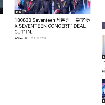
香港
180830 Seventeen 세븐틴 – 皇室堡
X SEVENTEEN CONCERT ‘IDEAL
CUT’ IN...
K-Star HK
-
30 8 月, 2018
f
【
〈
瞬
K