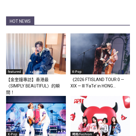
HOT NEWS
featured
K-Pop
【金奎鐘專訪】香港最
《2026 FTISLAND TOUR 0 —
〈SIMPLY BEAUTIFUL〉的瞬
XIX — III ‘FaTe’ in HONG...
間！
K-Pop
時尚/Fashion