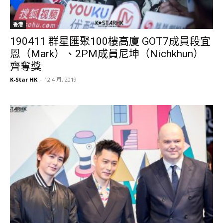
香港
190411 群星匯聚100樓高廈 GOT7成員段宜
恩（Mark）、2PM成員尼坤（Nichkhun）
齊奪獎
K-Star HK
-
12 4 月, 2019