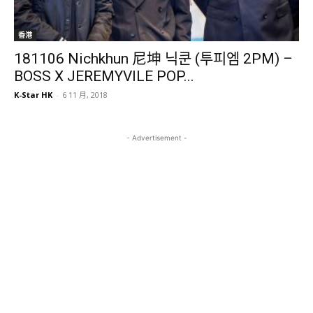
香港
181106 Nichkhun 尼坤 닉쿤 (투피엠 2PM) –
BOSS X JEREMYVILE POP...
K-Star HK
-
6 11 月, 2018
- Advertisement -