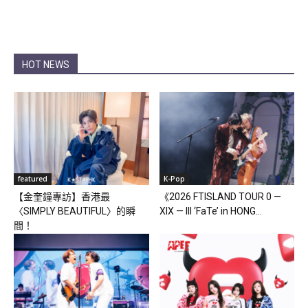
HOT NEWS
featured
K-Pop
【金奎鐘專訪】香港最
《2026 FTISLAND TOUR 0 —
〈SIMPLY BEAUTIFUL〉的瞬
XIX — III ‘FaTe’ in HONG...
間！