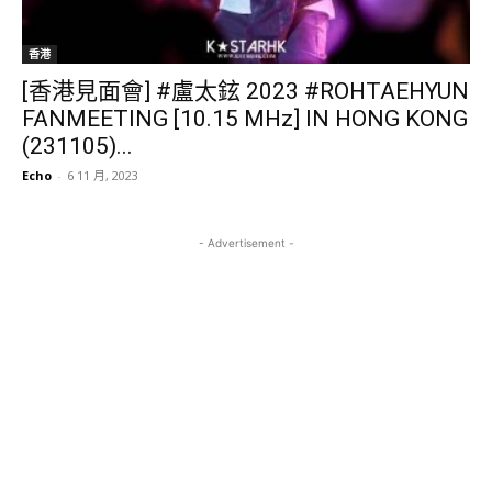
香港
[香港見面會] #盧太鉉 2023 #ROHTAEHYUN
FANMEETING [10.15 MHz] IN HONG KONG
(231105)...
Echo
-
6 11 月, 2023
- Advertisement -