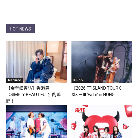
HOT NEWS
featured
K-Pop
【金奎鐘專訪】香港最
《2026 FTISLAND TOUR 0 —
〈SIMPLY BEAUTIFUL〉的瞬
XIX — III ‘FaTe’ in HONG...
間！