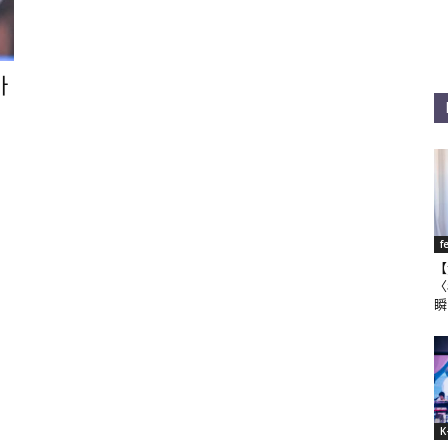
아
f
【
〈
瞬
K