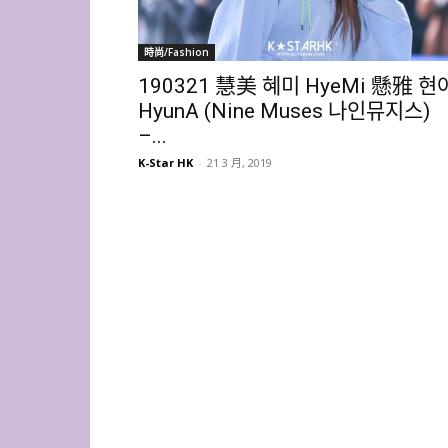
時尚/Fashion
190321 慧美 혜미 HyeMi 懸雅 현
HyunA (Nine Muses 나인뮤지스)
–...
K-Star HK
-
21 3 月, 2019