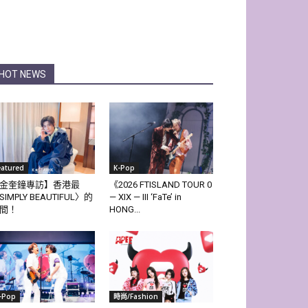
HOT NEWS
eatured
K-Pop
金奎鐘專訪】香港最
《2026 FTISLAND TOUR 0
SIMPLY BEAUTIFUL〉的
— XIX — III ‘FaTe’ in
間！
HONG...
-Pop
時尚/Fashion