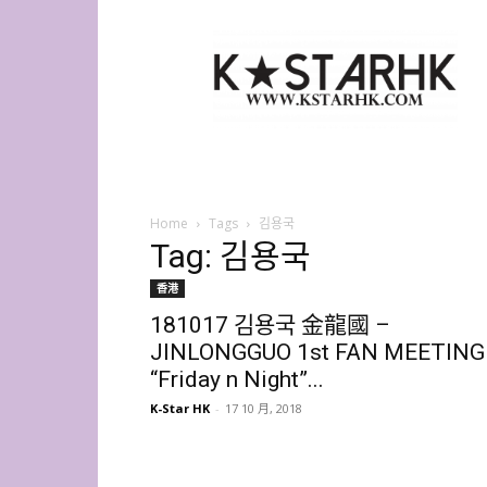
K-
Star
HK
Home
Tags
김용국
Tag: 김용국
香港
181017 김용국 金龍國 –
JINLONGGUO 1st FAN MEETING
“Friday n Night”...
K-Star HK
-
17 10 月, 2018