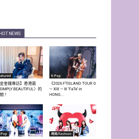
HOT NEWS
eatured
K-Pop
金奎鐘專訪】香港最
《2026 FTISLAND TOUR 0
SIMPLY BEAUTIFUL〉的
— XIX — III ‘FaTe’ in
間！
HONG...
-Pop
時尚/Fashion