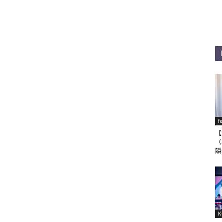
f
【
〈
瞬
K