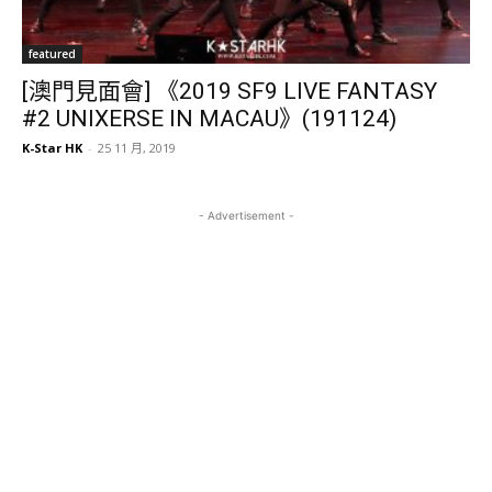
featured
[澳門見面會] 《2019 SF9 LIVE FANTASY
#2 UNIXERSE IN MACAU》(191124)
K-Star HK
-
25 11 月, 2019
- Advertisement -