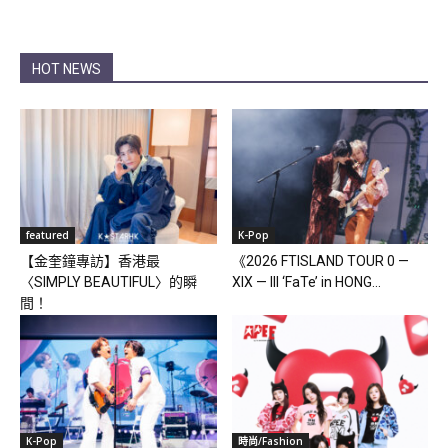
HOT NEWS
featured
K-Pop
【金奎鐘專訪】香港最
《2026 FTISLAND TOUR 0 —
〈SIMPLY BEAUTIFUL〉的瞬
XIX — III ‘FaTe’ in HONG...
間！
K-Pop
時尚/Fashion