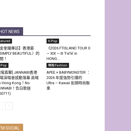
HOT NEWS
eatured
K-Pop
金奎鐘專訪】香港最
《2026 FTISLAND TOUR 0
SIMPLY BEAUTIFUL〉的
— XIX — III ‘FaTe’ in
間！
HONG...
-Pop
時尚/Fashion
現場直擊] JANNABI香港
APEE × BABYMONSTER ：
場演唱會感動落幕 高喊
2026 年度強勢引爆的
o Hong Kong！No
Ultra – Kawaii 街頭時尚聯
ANNABI！告白歌迷
乘
60711)
I'M SOCIAL