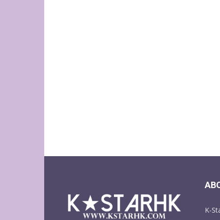
AB
K-