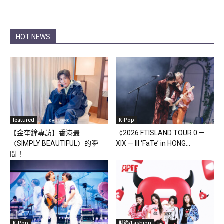
HOT NEWS
featured
K-Pop
【金奎鐘專訪】香港最
《2026 FTISLAND TOUR 0 —
〈SIMPLY BEAUTIFUL〉的瞬
XIX — III ‘FaTe’ in HONG...
間！
K-Pop
時尚/Fashion