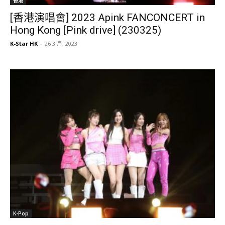
香港
[香港演唱會] 2023 Apink FANCONCERT in
Hong Kong [Pink drive] (230325)
K-Star HK
-
26 3 月, 2023
K-Pop