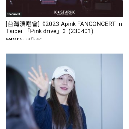
featured
[台灣演唱會]《2023 Apink FANCONCERT in
Taipei 「Pink drive」》(230401)
K-Star HK
-
2 4 月, 2023