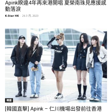
Apink睽違4年再來港開唱 夏榮南珠見應援感
動落淚
K-Star HK
-
26 3 月, 2023
韓國
[韓國直擊] Apink – 仁川機場出發前往香港