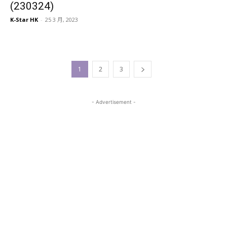
(230324)
K-Star HK
-
25 3 月, 2023
1
2
3
- Advertisement -