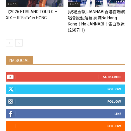
K-Pop
K-Pop
《2026 FTISLAND TOUR 0 —
[現場直擊] JANNABI香港首場演
XIX — III ‘FaTe’ in HONG...
唱會感動落幕 高喊No Hong
Kong！No JANNABI！告白歌迷
(260711)
I'M SOCIAL
SUBSCRIBE
FOLLOW
FOLLOW
LIKE
FOLLOW