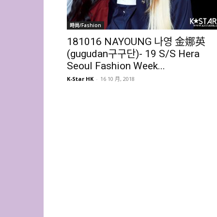
時尚/Fashion
181016 NAYOUNG 나영 金娜英
(gugudan구구단)- 19 S/S Hera
Seoul Fashion Week...
K-Star HK
-
16 10 月, 2018