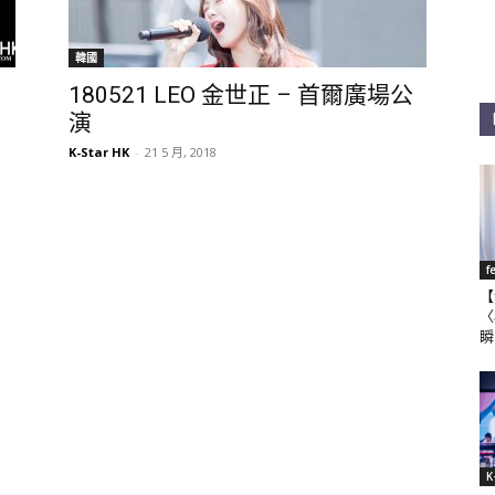
韓國
180521 LEO 金世正 – 首爾廣場公
演
K-Star HK
-
21 5 月, 2018
f
【
〈
瞬
K