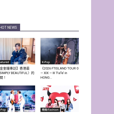
HOT NEWS
eatured
K-Pop
金奎鐘專訪】香港最
《2026 FTISLAND TOUR 0
SIMPLY BEAUTIFUL〉的
— XIX — III ‘FaTe’ in
間！
HONG...
-Pop
時尚/Fashion