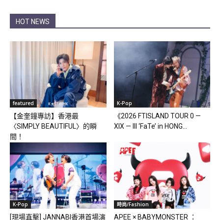
HOT NEWS
featured
K-Pop
【金奎鐘專訪】香港最
《2026 FTISLAND TOUR 0 —
〈SIMPLY BEAUTIFUL〉的瞬
XIX — III ‘FaTe’ in HONG...
間！
K-Pop
時尚/Fashion
[現場直擊] JANNABI香港首場演
APEE × BABYMONSTER ：