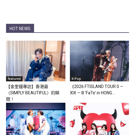
HOT NEWS
featured
K-Pop
【金奎鐘專訪】香港最
《2026 FTISLAND TOUR 0 —
〈SIMPLY BEAUTIFUL〉的瞬
XIX — III ‘FaTe’ in HONG...
間！