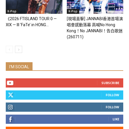
K-Pop
K-Pop
《2026 FTISLAND TOUR 0 —
[現場直擊] JANNABI香港首場演
XIX — III ‘FaTe’ in HONG...
唱會感動落幕 高喊No Hong
Kong！No JANNABI！告白歌迷
(260711)
I'M SOCIAL
SUBSCRIBE
FOLLOW
FOLLOW
LIKE