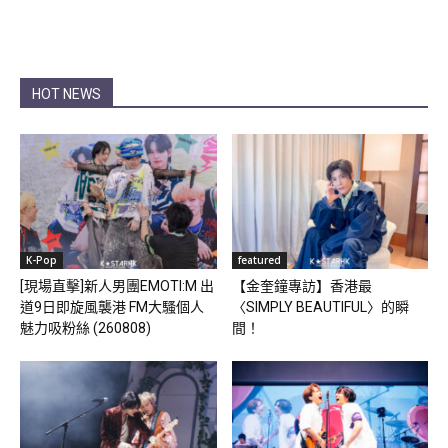
HOT NEWS
K-Pop
featured
[現場直擊]新人男團EMOTI:M 出
【金奎鐘專訪】香港最
道9日即旋風襲港 FM大騷個人
〈SIMPLY BEAUTIFUL〉的瞬
魅力吸粉絲 (260808)
間！