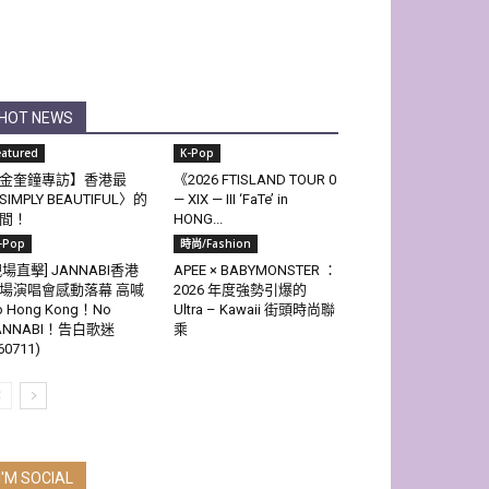
HOT NEWS
eatured
K-Pop
金奎鐘專訪】香港最
《2026 FTISLAND TOUR 0
SIMPLY BEAUTIFUL〉的
— XIX — III ‘FaTe’ in
間！
HONG...
-Pop
時尚/Fashion
現場直擊] JANNABI香港
APEE × BABYMONSTER ：
場演唱會感動落幕 高喊
2026 年度強勢引爆的
o Hong Kong！No
Ultra – Kawaii 街頭時尚聯
ANNABI！告白歌迷
乘
60711)
I'M SOCIAL