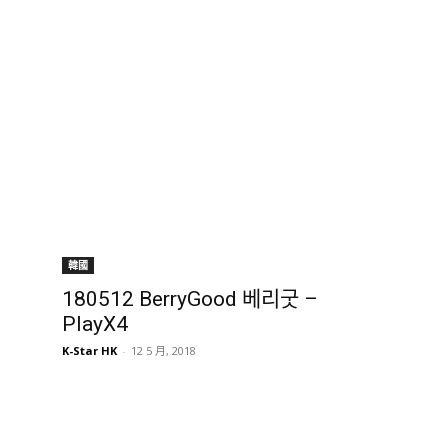
韓國
180512 BerryGood 베리굿 –
PlayX4
K-Star HK
-
12 5 月, 2018