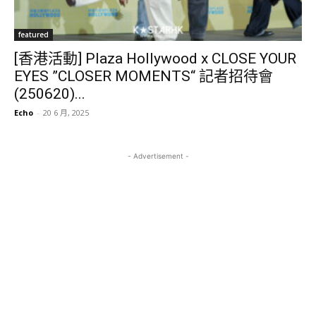
featured
[香港活動] Plaza Hollywood x CLOSE YOUR
EYES ”CLOSER MOMENTS“ 記者招待會
(250620)...
Echo
-
20 6 月, 2025
- Advertisement -