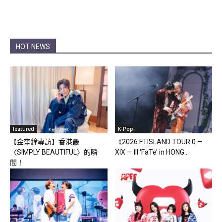
HOT NEWS
featured
K-Pop
【金奎鐘專訪】香港最
《2026 FTISLAND TOUR 0 —
〈SIMPLY BEAUTIFUL〉的瞬
XIX — III ‘FaTe’ in HONG...
間！