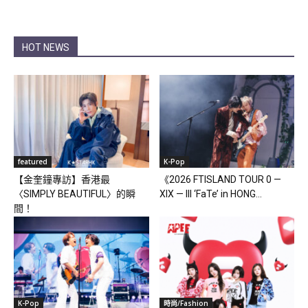
HOT NEWS
featured
K-Pop
【金奎鐘專訪】香港最
《2026 FTISLAND TOUR 0 —
〈SIMPLY BEAUTIFUL〉的瞬
XIX — III ‘FaTe’ in HONG...
間！
K-Pop
時尚/Fashion