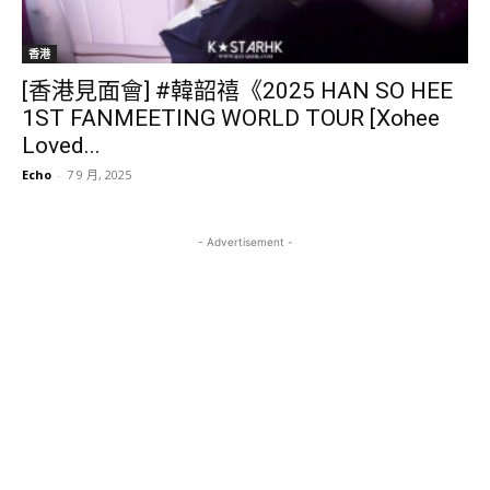
香港
[香港見面會] #韓韶禧《2025 HAN SO HEE
1ST FANMEETING WORLD TOUR [Xohee
Loved...
Echo
-
7 9 月, 2025
- Advertisement -