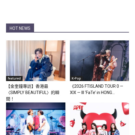
HOT NEWS
featured
K-Pop
【金奎鐘專訪】香港最
《2026 FTISLAND TOUR 0 —
〈SIMPLY BEAUTIFUL〉的瞬
XIX — III ‘FaTe’ in HONG...
間！