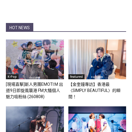
HOT NEWS
K-Pop
featured
[現場直擊]新人男團EMOTI:M 出
【金奎鐘專訪】香港最
道9日即旋風襲港 FM大騷個人
〈SIMPLY BEAUTIFUL〉的瞬
魅力吸粉絲 (260808)
間！