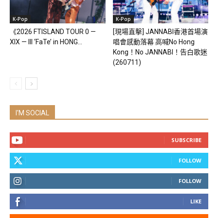
K-Pop
K-Pop
《2026 FTISLAND TOUR 0 —
[現場直擊] JANNABI香港首場演
XIX — III ‘FaTe’ in HONG...
唱會感動落幕 高喊No Hong
Kong！No JANNABI！告白歌迷
(260711)
I'M SOCIAL
SUBSCRIBE
FOLLOW
FOLLOW
LIKE