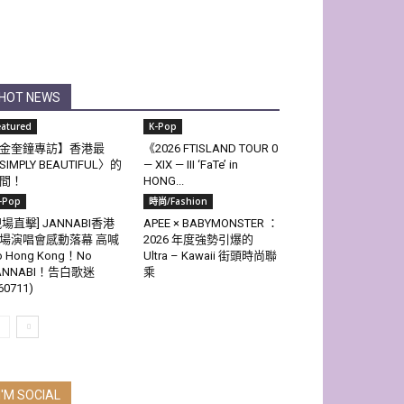
HOT NEWS
eatured
K-Pop
金奎鐘專訪】香港最
《2026 FTISLAND TOUR 0
SIMPLY BEAUTIFUL〉的
— XIX — III ‘FaTe’ in
間！
HONG...
-Pop
時尚/Fashion
現場直擊] JANNABI香港
APEE × BABYMONSTER ：
場演唱會感動落幕 高喊
2026 年度強勢引爆的
o Hong Kong！No
Ultra – Kawaii 街頭時尚聯
ANNABI！告白歌迷
乘
60711)
I'M SOCIAL