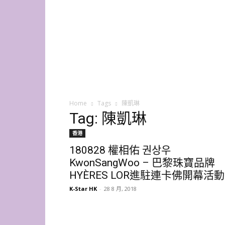
K-
Star
HK
Home
Tags
陳凱琳
Tag: 陳凱琳
香港
180828 權相佑 권상우
KwonSangWoo – 巴黎珠寶品牌
HYÈRES LOR進駐連卡佛開幕活動
K-Star HK
-
28 8 月, 2018