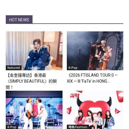
HOT NEWS
featured
K-Pop
【金奎鐘專訪】香港最
《2026 FTISLAND TOUR 0 —
〈SIMPLY BEAUTIFUL〉的瞬
XIX — III ‘FaTe’ in HONG...
間！
K-Pop
時尚/Fashion