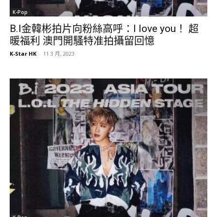
K-Pop
B.I金韓彬拍片向粉絲高呼：I love you！ 超
暖福利 澳門開騷特准拍攝留回憶
K-Star HK
-
11 3 月, 2023