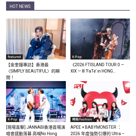
HOT NEWS
featured
K-Pop
【金奎鐘專訪】香港最
《2026 FTISLAND TOUR 0 —
〈SIMPLY BEAUTIFUL〉的瞬
XIX — III ‘FaTe’ in HONG...
間！
K-Pop
時尚/Fashion
[現場直擊] JANNABI香港首場演
APEE × BABYMONSTER ：
唱會感動落幕 高喊No Hong
2026 年度強勢引爆的 Ultra –