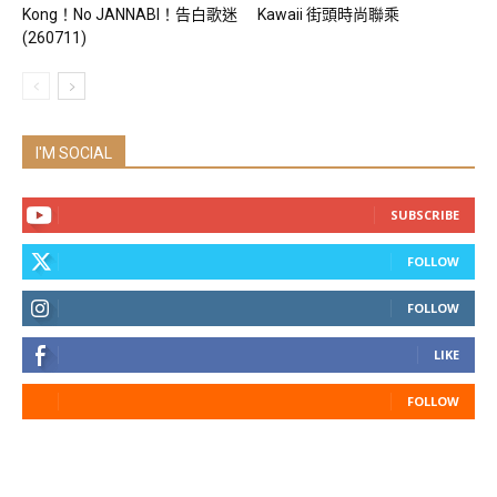
Kong！No JANNABI！告白歌迷
Kawaii 街頭時尚聯乘
(260711)
I'M SOCIAL
SUBSCRIBE
FOLLOW
FOLLOW
LIKE
FOLLOW