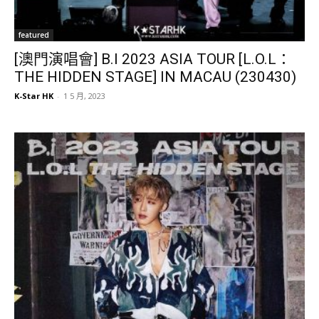
featured
[澳門演唱會] B.I 2023 ASIA TOUR [L.O.L：
THE HIDDEN STAGE] IN MACAU (230430)
K-Star HK
-
1 5 月, 2023