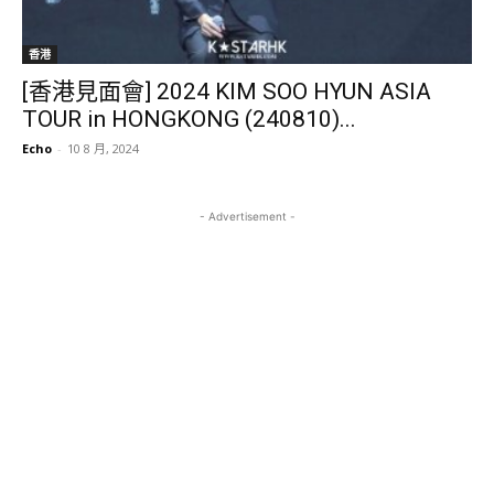
香港
[香港見面會] 2024 KIM SOO HYUN ASIA
TOUR in HONGKONG (240810)...
Echo
-
10 8 月, 2024
- Advertisement -