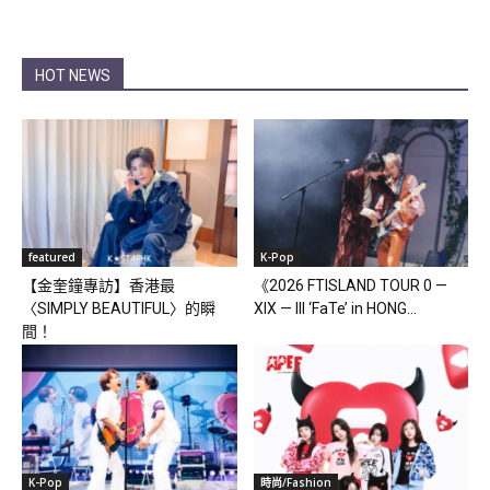
HOT NEWS
featured
K-Pop
【金奎鐘專訪】香港最
《2026 FTISLAND TOUR 0 —
〈SIMPLY BEAUTIFUL〉的瞬
XIX — III ‘FaTe’ in HONG...
間！
K-Pop
時尚/Fashion