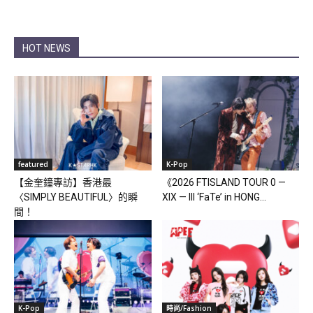
HOT NEWS
featured
K-Pop
【金奎鐘專訪】香港最
《2026 FTISLAND TOUR 0 —
〈SIMPLY BEAUTIFUL〉的瞬
XIX — III ‘FaTe’ in HONG...
間！
K-Pop
時尚/Fashion