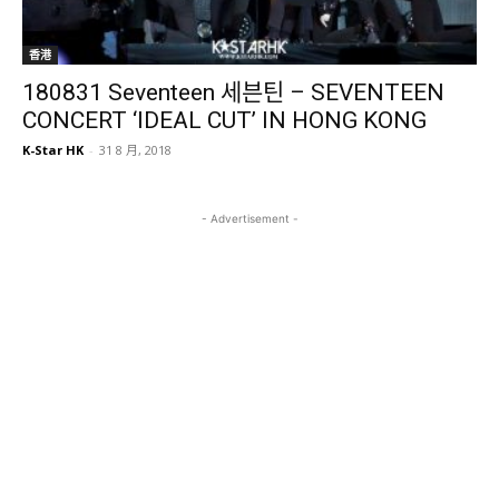
香港
180831 Seventeen 세븐틴 – SEVENTEEN
CONCERT ‘IDEAL CUT’ IN HONG KONG
K-Star HK
-
31 8 月, 2018
- Advertisement -