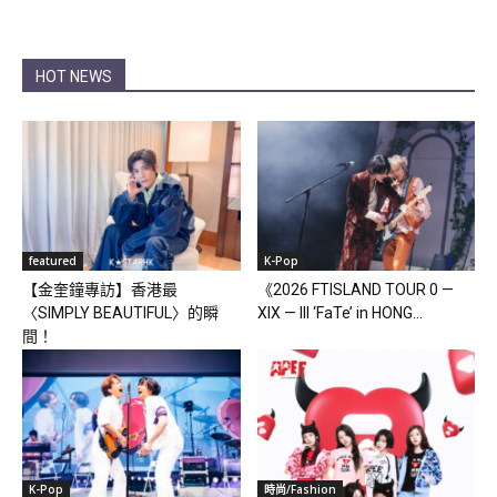
HOT NEWS
featured
K-Pop
【金奎鐘專訪】香港最
《2026 FTISLAND TOUR 0 —
〈SIMPLY BEAUTIFUL〉的瞬
XIX — III ‘FaTe’ in HONG...
間！
K-Pop
時尚/Fashion