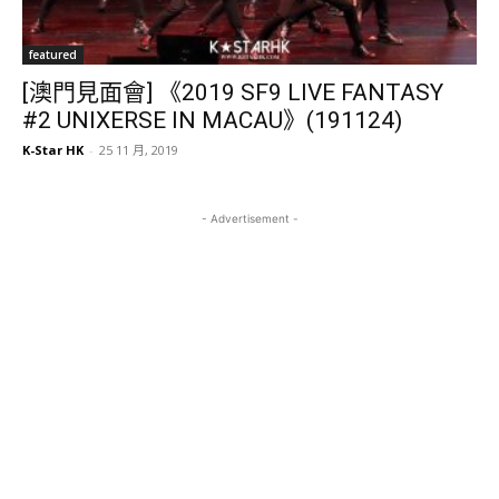
featured
[澳門見面會] 《2019 SF9 LIVE FANTASY
#2 UNIXERSE IN MACAU》(191124)
K-Star HK
-
25 11 月, 2019
- Advertisement -