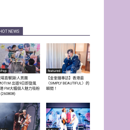
HOT NEWS
-Pop
featured
現場直擊]新人男團
【金奎鐘專訪】香港最
MOTI:M 出道9日即旋風
〈SIMPLY BEAUTIFUL〉的
港 FM大騷個人魅力吸粉
瞬間！
(260808)