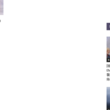
》
K
[
E
襲
絲 