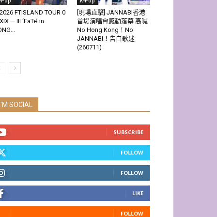
-Pop
K-Pop
2026 FTISLAND TOUR 0
[現場直擊] JANNABI香港
XIX — III ‘FaTe’ in
首場演唱會感動落幕 高喊
NG...
No Hong Kong！No
JANNABI！告白歌迷
(260711)
I'M SOCIAL
SUBSCRIBE
FOLLOW
FOLLOW
LIKE
FOLLOW