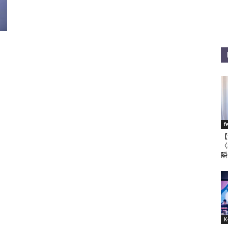
f
【
〈
瞬
K