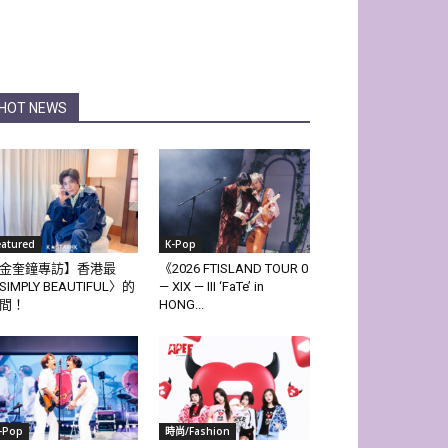
HOT NEWS
eatured
K-Pop
金奎鐘專訪】香港最
《2026 FTISLAND TOUR 0
SIMPLY BEAUTIFUL〉的
— XIX — III ‘FaTe’ in
間！
HONG...
-Pop
時尚/Fashion