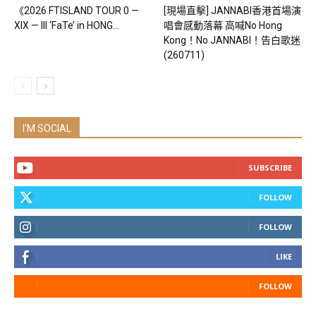
《2026 FTISLAND TOUR 0 —
[現場直擊] JANNABI香港首場演
XIX — III ‘FaTe’ in HONG...
唱會感動落幕 高喊No Hong
Kong！No JANNABI！告白歌迷
(260711)
I'M SOCIAL
SUBSCRIBE
FOLLOW
FOLLOW
LIKE
FOLLOW