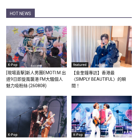
HOT NEWS
K-Pop
featured
[現場直擊]新人男團EMOTI:M 出
【金奎鐘專訪】香港最
道9日即旋風襲港 FM大騷個人
〈SIMPLY BEAUTIFUL〉的瞬
魅力吸粉絲 (260808)
間！
K-Pop
K-Pop