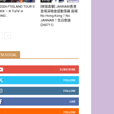
-Pop
K-Pop
2026 FTISLAND TOUR 0
[現場直擊] JANNABI香港
XIX — III ‘FaTe’ in
首場演唱會感動落幕 高喊
NG...
No Hong Kong！No
JANNABI！告白歌迷
(260711)
I'M SOCIAL
SUBSCRIBE
FOLLOW
FOLLOW
LIKE
FOLLOW