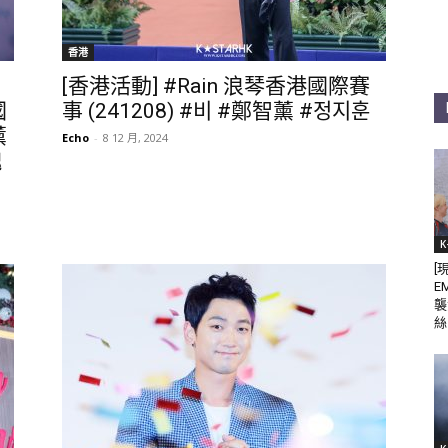
香港
[香港活動] #Rain 浪琴香港國際賽
國
事 (241208) #비 #鄭智薰 #정지훈
薰
Echo
-
8 12 月, 2024
魏
K
[
E
襲
絲 