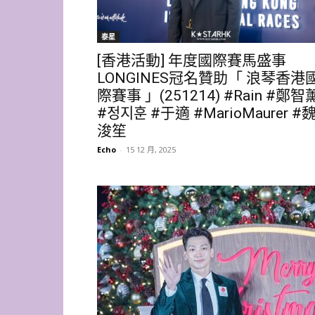
泰星
[香港活動] 年度國際賽馬盛事
LONGINES冠名贊助「 浪琴香港
際賽事 」(251214) #Rain #鄭智
#정지훈 #于適 #MarioMaurer #
浚笙
Echo
-
15 12 月, 2025