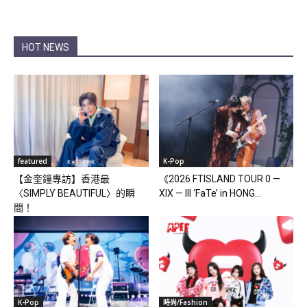
HOT NEWS
featured
K-Pop
【金奎鐘專訪】香港最
《2026 FTISLAND TOUR 0 —
〈SIMPLY BEAUTIFUL〉的瞬
XIX — III ‘FaTe’ in HONG...
間！
K-Pop
時尚/Fashion